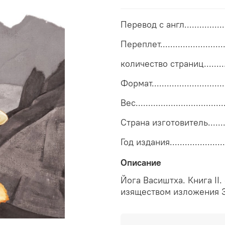
Перевод с англ................
Переплет......................
количество страниц..........
Формат...........................
Вес.................................
Страна изготовитель.......
Год издания......................
Описание
Йога Васиштха. Книга II.
изяществом изложения 