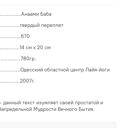
...............Анаами Баба
..................твердый переплет
.............670
................14 см x 20 см
.................780гр.
..............Одесский областной центр Лайя-йоги
..............2007г.
 - данный текст изумляет своей простатой и
Запредельной Мудрости Вечного Бытия.