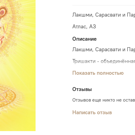
Лакшми, Сарасвати и Па
Атлас, А3
Описание
Лакшми, Сарасвати и Па
Тришакти - объединëнна
Богини Сарасвати. Это 
Показать полностью
Брахмы. Форма Тришакти
Атлас, А3
Отзывы
Отзывов еще никто не оста
Оттенок цвета на конечн
Написать отзыв
фотографии.