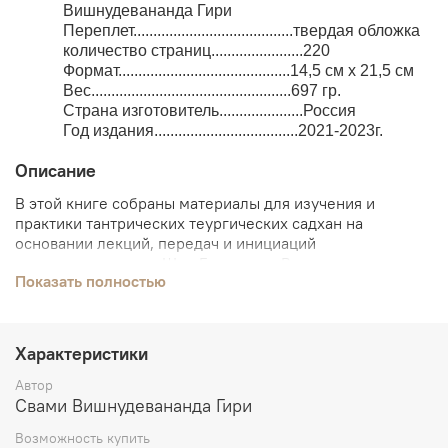
Вишнудевананда Гири
Переплет........................................твердая обложка
количество страниц.......................220
Формат...........................................14,5 см x 21,5 см
Вес..................................................697 гр.
Страна изготовитель.....................Россия
Год издания....................................2021-2023г.
Описание
В этой книге собраны материалы для изучения и
практики тантрических теургических садхан на
основании лекций, передач и инициаций
махамандалешвара Шри Гуру свами Вишнудевананда
Показать полностью
Гири. Материалы скомпанованы таким образом, что
сначала идёт краткое описание практики, потом тексты
и настройки к этой практике, затем более подробные
наставления по данной садхане.
Характеристики
Автор
Свами Вишнудевананда Гири
Практика теургий – садхана, в которой можно
совершенствоваться много лет, шаг за шагом постигая
Возможность купить