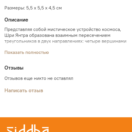
Размеры: 5,5 х 5,5 х 4,5 см
Описание
Представляя собой мистическое устройство космоса,
Шри Янтра образована взаимным пересечением
треугольников в двух направлениях: четыре вершинами
вверх, символизируя мужской принцип, и пять
Показать полностью
вершинами вниз, символизируя женский принцип. Эта
янтра изобретена для того, чтобы дать образ полноты и
целостности существования. Одна из самых важных
Отзывы
функций Шри янтры – это способность работать
наподобие антенны для связи индивидуального
Отзывов еще никто не оставлял
сознания человека и Сознания Создателя.
Написать отзыв