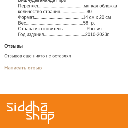
Вишнудевананда Гири
Переплет........................................мягкая обложка
количество страниц.......................80
Формат...........................................14 см x 20 см
Вес..................................................58 гр.
Страна изготовитель.....................Россия
Год издания....................................2010-2023г.
Отзывы
Отзывов еще никто не оставлял
Написать отзыв