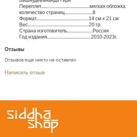
Вишнудевананда Гири
Переплет........................................мягкая обложка
количество страниц.......................8
Формат...........................................14 см x 21 см
Вес..................................................20 гр.
Страна изготовитель.....................Россия
Год издания....................................2010-2023г.
Отзывы
Отзывов еще никто не оставлял
Написать отзыв