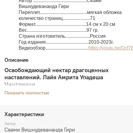
Автор .............................................Свами
Вишнудевананда Гири
Переплет........................................мягкая обложка
количество страниц.......................71
Формат...........................................14 см x 20 см
Вес..................................................97 гр.
Страна изготовитель.....................Россия
Год издания....................................2010-2023г.
Видеообзор....................................
https://youtu.be/Oc
Описание
Освобождающий нектар драгоценных
наставлений. Лайя Амрита Упадеша
Чинтамани
Показать полностью
Данный текст является бесценным собранием устных
наставлений великих святых, сиддхов – существ,
достигших вершин духовной реализации. Он дает
духовное пробуждение только слушающим его,
Характеристики
поскольку является выражением живой передачи,
Автор
пробужденного ума – «Гухья мандалой» – тайным
Свами Вишнудевананда Гири
пространством ума, явленным из измерения «чистого