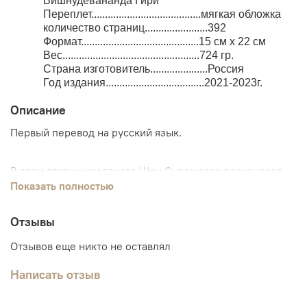
Вишнудевананда Гири
Переплет........................................мягкая обложка
количество страниц.......................392
Формат...........................................15 см x 22 см
Вес..................................................724 гр.
Страна изготовитель.....................Россия
Год издания....................................2021-2023г.
Описание
Первый перевод на русский язык.
В этом старинном тексте Шри Сурешвара раскрывает
основной вопрос традиции адвайты - постижение
Показать полностью
Абсолюта-Брахмана как источника и содержания всего
сущего через обнаружение изначальной самости
Отзывы
человека - Атмана.
Отзывов еще никто не оставлял
Написать отзыв