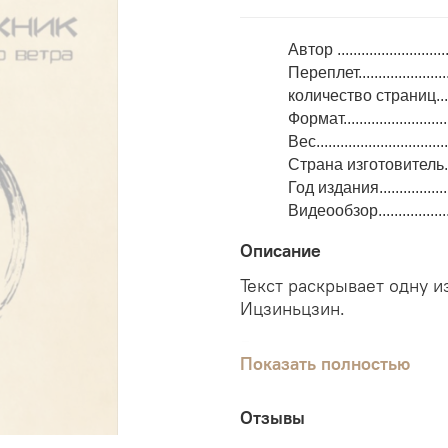
Автор .........................
Переплет....................
количество страниц........
Формат........................
Вес................................
Страна изготовитель......
Год издания..................
Видеообзор.....................
Описание
Текст раскрывает одну и
Ицзиньцзин.
Будучи индийским по пр
Показать полностью
корни в Китае и со врем
традиций, что наиболее 
Отзывы
Данная брошюра раскрыва