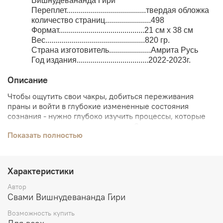
Вишнудевананда Гири
Переплет........................................твердая обложка
количество страниц.......................498
Формат...........................................21 см x 38 см
Вес..................................................820 гр.
Страна изготовитель.....................Амрита Русь
Год издания....................................2022-2023г.
Описание
Чтобы ощутить свои чакры, добиться переживания
праны и войти в глубокие измененные состояния
сознания - нужно глубоко изучить процессы, которые
происходят в наших тонких телах. Это наука и она
Показать полностью
требует профессионального подхода.
Характеристики
Данная книга, является настольной энциклопедией по
техникам управления внутренними энергиями. В
Автор
отличии от простых методичек, она описывает
Свами Вишнудевананда Гири
фундаментальных подход к изучению своего
энергетического тела. Объясняет иерархию методов,
Возможность купить
виды йог способствующие прогрессу и технологию их