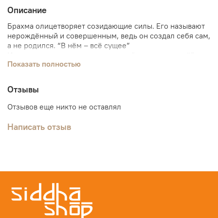
Описание
Брахма олицетворяет созидающие силы. Его называют
нерождённый и совершенным, ведь он создал себя сам,
а не родился. “В нём – всё сущее”
Изначальная пустота, своего рода “вселенское всё” –
Показать полностью
это и есть Брахма. Расширяясь, он создаёт новый мир,
наполняя его живыми существами, различными
стихиями. В каждой частице того, что окружает
Отзывы
человека, заключён этот бог. Это бесконечная энергия,
дающая жизнь Вселенной.
Отзывов еще никто не оставлял
Написать отзыв